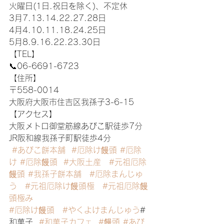
火曜日(1日.祝日を除く)、不定休
3月7.13.14.22.27.28日
4月4.10.11.18.24.25日
5月8.9.16.22.23.30日
【TEL】
📞06-6691-6723
【住所】
〒558-0014
大阪府大阪市住吉区我孫子3-6-15
【アクセス】
大阪メトロ御堂筋線あびこ駅徒歩7分
JR阪和線我孫子町駅徒歩4分
#あびこ餅本舗
#厄除け饅頭
#厄除
け
#厄除饅頭
#大阪土産
#元祖厄除
饅頭
#我孫子餅本舗
#厄除まんじゅ
う
#元祖厄除け饅頭極
#元祖厄除饅
頭極み
#厄除け饅頭
#やくよけまんじゅう
#
和菓子  
#和菓子カフェ
#饅頭
#あび