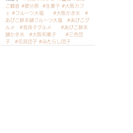
こ観音
#節分祭
#生菓子
#大阪カフ
ェ
#フルーツ大福
#大阪かき氷
#
あびこ餅本舗フルーツ大福
#あびこグ
ルメ
#我孫子グルメ
#あびこ餅本
舗かき氷
#大阪和菓子
#三色団
子
#花見団子
#みたらし団子
すべて表示
最新記事