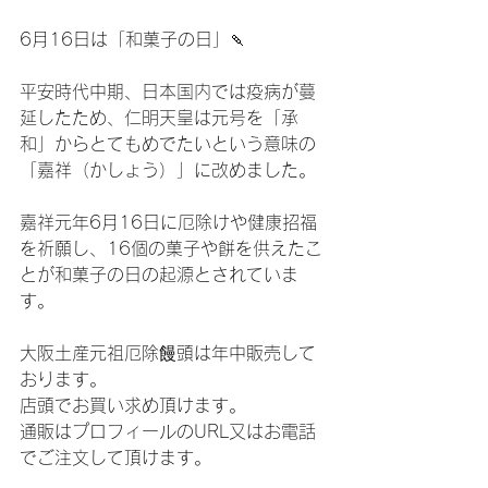
6月16日は「和菓子の日」🍡
平安時代中期、日本国内では疫病が蔓
延したため、仁明天皇は元号を「承
和」からとてもめでたいという意味の
「嘉祥（かしょう）」に改めました。 
嘉祥元年6月16日に厄除けや健康招福
を祈願し、16個の菓子や餅を供えたこ
とが和菓子の日の起源とされていま
す。 
大阪土産元祖厄除饅頭は年中販売して
おります。
店頭でお買い求め頂けます。
通販はプロフィールのURL又はお電話
でご注文して頂けます。