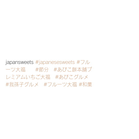
japansweets 
#japanesesweets
#フル
ーツ大福
#節分
#あびこ餅本舗プ
レミアムいちご大福
#あびこグルメ
#我孫子グルメ
#フルーツ大福
#和菓
子の日