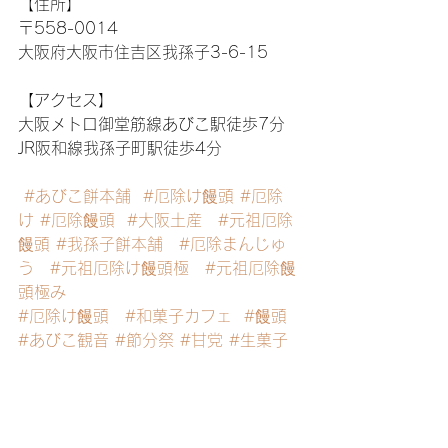
【住所】
〒558-0014
大阪府大阪市住吉区我孫子3-6-15
【アクセス】
大阪メトロ御堂筋線あびこ駅徒歩7分
JR阪和線我孫子町駅徒歩4分
#あびこ餅本舗
#厄除け饅頭
#厄除
け
#厄除饅頭
#大阪土産
#元祖厄除
饅頭
#我孫子餅本舗
#厄除まんじゅ
う
#元祖厄除け饅頭極
#元祖厄除饅
頭極み
#厄除け饅頭
#和菓子カフェ
#饅頭
#あびこ観音
#節分祭
#甘党
#生菓子