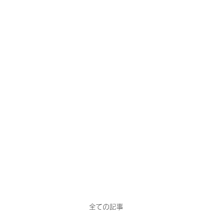
0666916723
ホーム
全ての記事