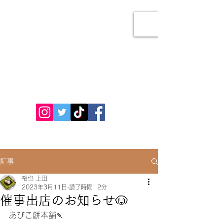
あびこ餅本舗
お問い合わせ
記事
裕也 上田
2023年3月11日
読了時間: 2分
催事出店のお知らせ🐶
あびこ餅本舗🍡