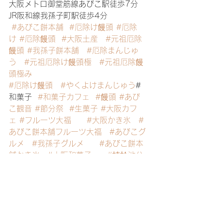
大阪メトロ御堂筋線あびこ駅徒歩7分
JR阪和線我孫子町駅徒歩4分
#あびこ餅本舗
#厄除け饅頭
#厄除
け
#厄除饅頭
#大阪土産
#元祖厄除
饅頭
#我孫子餅本舗
#厄除まんじゅ
う
#元祖厄除け饅頭極
#元祖厄除饅
頭極み
#厄除け饅頭
#やくよけまんじゅう
#
和菓子  
#和菓子カフェ
#饅頭
#あび
こ観音
#節分祭
#生菓子
#大阪カフ
ェ
#フルーツ大福
#大阪かき氷
#
あびこ餅本舗フルーツ大福
#あびこグ
ルメ
#我孫子グルメ
#あびこ餅本
舗かき氷
#大阪和菓子
#蜻蛉池公
園
#ドッグマルシェ
#みたらし団子