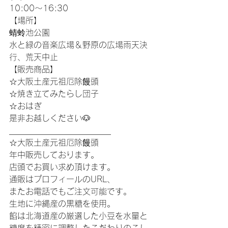
10:00～16:30
【場所】
蜻蛉池公園
水と緑の音楽広場＆野原の広場雨天決
行、荒天中止
【販売商品】
☆大阪土産元祖厄除饅頭
☆焼き立てみたらし団子
☆おはぎ
是非お越しください🐶
_________________________
☆大阪土産元祖厄除饅頭
年中販売しております。
店頭でお買い求め頂けます。
通販はプロフィールのURL、
またお電話でもご注文可能です。
生地に沖縄産の黒糖を使用。
餡は北海道産の厳選した小豆を水量と